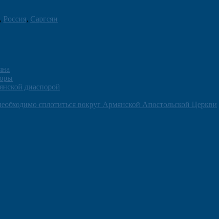
,
Россия
,
Саргсян
яна
поры
янской диаспорой
необходимо сплотиться вокруг Армянской Апостольской Церкви