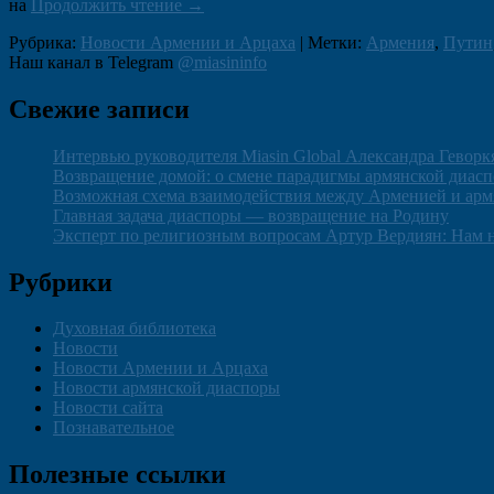
В
на
Продолжить чтение
→
Москве
Рубрика:
Новости Армении и Арцаха
|
Метки:
Армения
,
Путин
состоялись
Область
Наш канал в Telegram
@miasininfo
армяно-
российские
основной
переговоры
Свежие записи
боковой
высокого
уровня
панели
Интервью руководителя Miasin Global Александра Геворк
Возвращение домой: о смене парадигмы армянской диас
Возможная схема взаимодействия между Арменией и арм
Главная задача диаспоры — возвращение на Родину
Эксперт по религиозным вопросам Артур Вердиян: Нам 
Рубрики
Духовная библиотека
Новости
Новости Армении и Арцаха
Новости армянской диаспоры
Новости сайта
Познавательное
Полезные ссылки