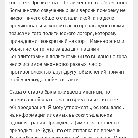
отставке Президента… Если честно, то абсолютное
большинство озвученных ими версий по-моему не
имеют ничего общего с аналитикой, а на деле
продиктованы исключительно пропагандистскими
тезисами того политического лагеря, которому
принадлежит конкретный «автор». Именно этим и
объясняется то, что за два дня нашими
«оналитегами» и политиками было выдано на гора
неисчислимое множество разных, часто
противоположных друг-другу, объяснений причин
этой «неожиданной» отставки…
Сама отставка была ожидаема многими, но
неожиданной она стала по времени и стилю её
обнародования. Я могу утверждать, основываясь
на информации из самых высоких эшелонов
администрации Президента (имён, естественно,
приводить не буду), что его отставка по времени
была абсолютно неожиданной даже для них. И что