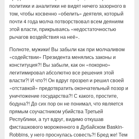
политики и аналитики не видят ничего зазорного в
том, чтобы косвенно «обелить» деятеля, который
почти 4 года молча потворствовал всем деяниям
этой власти, прикрываясь «недостаточностью
рычагов воздействия на неё».
Полноте, мужики! Вы забыли как при молчаливом
«содействии» Президента менялись законы и
конституция?! Вы забыли, как он «покорно»
легитимировал абсолютно все решения этой
власти?! И что?! Он вдруг прозрел и решил своей
«отставкой» предотвратить окончательный позор и
уничтожение государства?! С какого, простите,
бодуна?! До сих пор он не понимал, что является
прямым соучастником убийства Третьей
Республики, а тут вдруг, видимо откушав
фисташкового мороженного в Дубайском Baskin-
Rоbbins, у него проснулась совесть?! Бред же! Тем