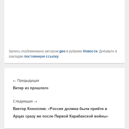
Запись опубликована автором
geo
в рубрике
Новости
. Добавьте в
закладки
постоянную ссылку
.
Навигация
по
Предыдущая
←
Предыдущая
записям
Ветер из прошлого
запись:
Следующая
Следующая
→
Виктор Коноплев: «Россия должна была прийти в
запись:
Арцах сразу же после Первой Карабахской войны»