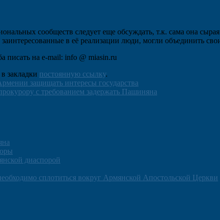
альных сообществ следует еще обсуждать, т.к. сама она сырая 
заинтересованные в её реализации люди, могли объединить свои
писать на e-mail: info @ miasin.ru
е в закладки
постоянную ссылку
.
Армении защищать интересы государства
прокурору с требованием задержать Пашиняна
яна
поры
янской диаспорой
необходимо сплотиться вокруг Армянской Апостольской Церкви