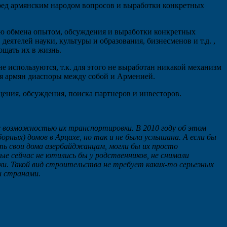
перед армянским народом вопросов и выработки конкретных
ью обмена опытом, обсуждения и выработки конкретных
еятелей науки, культуры и образования, бизнесменов и т.д. ,
ощать их в жизнь.
е используются, т.к. для этого не выработан никакой механизм
ия армян диаспоры между собой и Арменией.
щения, обсуждения, поиска партнеров и инвесторов.
с возможностью их транспортировки. В 2010 году об этом
рных) домов в Арцахе, но так и не была услышана. А если бы
ть свои дома азербайджанцам, могли бы их просто
ые сейчас не ютились бы у родственников, не снимали
и. Такой вид строительства не требует каких-то серьезных
и странами.