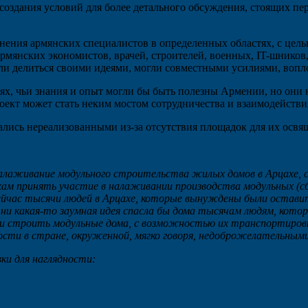
ю создания условий для более детального обсуждения, стоящих 
нения армянских специалистов в определенных областях, с цел
янских экономистов, врачей, строителей, военных, IT-шников, д
ли делиться своими идеями, могли совместными усилиями, вопл
ях, чьи знания и опыт могли бы быть полезны Армении, но они н
оект может стать неким мостом сотрудничества и взаимодейств
ались нереализованными из-за отсутствия площадок для их освя
налаживание модульного строительства жилых домов в Арцахе, 
хам принять участие в налаживании производства модульных (сбо
сейчас тысячи людей в Арцахе, которые вынуждены были остави
ни какая-то заумная идея спасла бы дома тысячам людям, котор
ли строить модульные дома, с возможностью их транспортировк
ости в стране, окруженной, мягко говоря, недоброжелательным
и для наглядности: