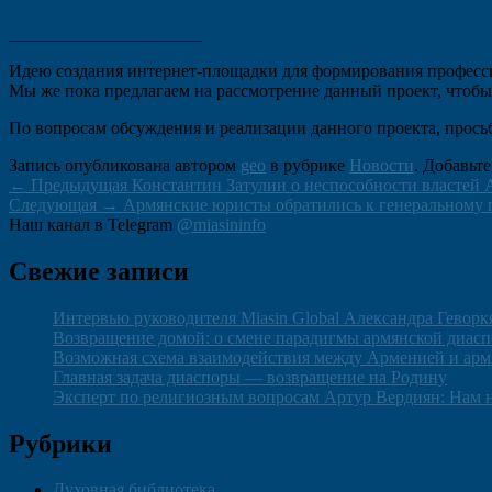
______________________
Идею создания интернет-площадки для формирования профессион
Мы же пока предлагаем на рассмотрение данный проект, чтобы 
По вопросам обсуждения и реализации данного проекта, просьба 
Запись опубликована автором
geo
в рубрике
Новости
. Добавьт
Навигация
Предыдущая
←
Предыдущая
Константин Затулин о неспособности властей 
Следующая
запись:
Следующая
→
Армянские юристы обратились к генеральному 
по
Область
запись:
Наш канал в Telegram
@miasininfo
записям
основной
Свежие записи
боковой
панели
Интервью руководителя Miasin Global Александра Геворк
Возвращение домой: о смене парадигмы армянской диас
Возможная схема взаимодействия между Арменией и арм
Главная задача диаспоры — возвращение на Родину
Эксперт по религиозным вопросам Артур Вердиян: Нам 
Рубрики
Духовная библиотека