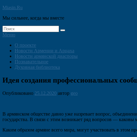
Перейти
Miasin.Ru
к
Мы сильнее, когда мы вместе
содержимому
Найти:
Поиск
Меню
Основное
О проекте
Новости Армении и Арцаха
меню
Новости армянской диаспоры
Познавательное
Духовная библиотека
Идея создания профессиональных сообщ
Опубликовано
25.12.2020
автор
geo
В армянском обществе давно уже назревает вопрос, объединени
государства. В связи с этим возникает ряд вопросов — каковы
Каким образом армяне всего мира, могут участвовать в этом пр