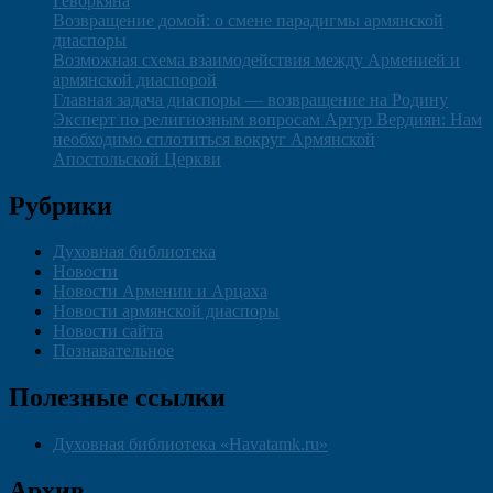
Геворкяна
Возвращение домой: о смене парадигмы армянской
диаспоры
Возможная схема взаимодействия между Арменией и
армянской диаспорой
Главная задача диаспоры — возвращение на Родину
Эксперт по религиозным вопросам Артур Вердиян: Нам
необходимо сплотиться вокруг Армянской
Апостольской Церкви
Рубрики
Духовная библиотека
Новости
Новости Армении и Арцаха
Новости армянской диаспоры
Новости сайта
Познавательное
Полезные ссылки
Духовная библиотека «Havatamk.ru»
Архив