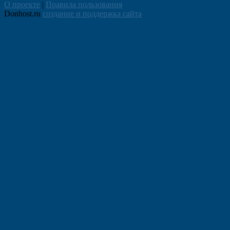
О проекте
|
Правила пользования
Donhost.ru
создание и поддержка сайта
Прокрутить
вверх