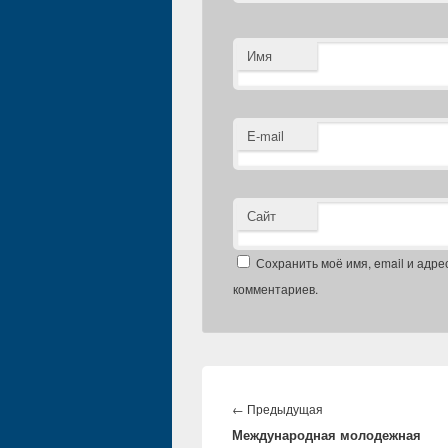
Имя
E-mail
Сайт
Сохранить моё имя, email и адре
комментариев.
Навигация
по
Предыдущая
←
Предыдущая
записям
Международная молодежная
запись: