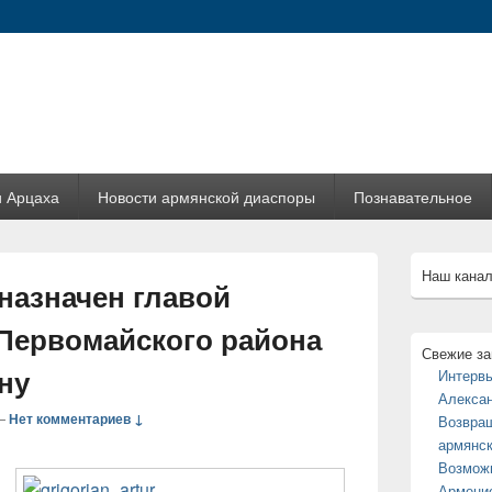
и Арцаха
Новости армянской диаспоры
Познавательное
Область
Наш канал
основной
назначен главой
боковой
панели
Первомайского района
Свежие за
ну
Интервь
Алексан
—
Нет комментариев ↓
Возвращ
армянс
Возмож
Армение