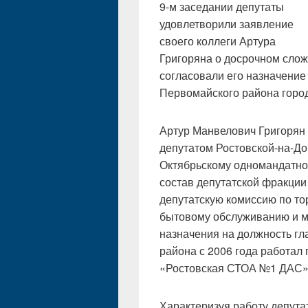
9-м заседании депутаты
удовлетворили заявление
своего коллеги Артура
Григоряна о досрочном слож
согласовали его назначение
Первомайского района горо
Артур Манвелович Григорян 
депутатом Ростовской-на-До
Октябрьскому одномандатно
состав депутатской фракц
депутатскую комиссию по то
бытовому обслуживанию и м
назначения на должность г
района с 2006 года работа
«Ростовская СТОА №1 ДАС»
Характеризуя работу депута