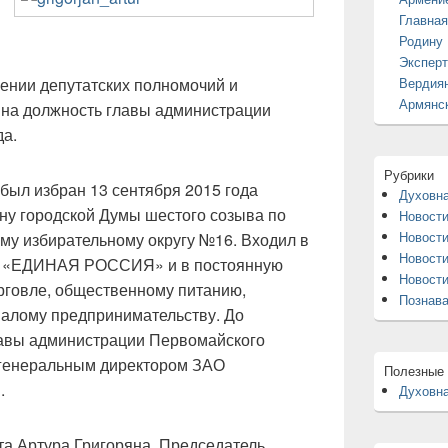
Главная
Родину
Эксперт
ении депутатских полномочий и
Вердиян
Армянск
 на должность главы администрации
да.
Рубрики
был избран 13 сентября 2015 года
Духовна
ну городской Думы шестого созыва по
Новост
Новости
му избирательному округу №16. Входил в
Новости
ии «ЕДИНАЯ РОССИЯ» и в постоянную
Новости
рговле, общественному питанию,
Познав
алому предпринимательству. До
лавы администрации Первомайского
л генеральным директором ЗАО
Полезные
.
Духовна
та Артура Григоряна, Председатель