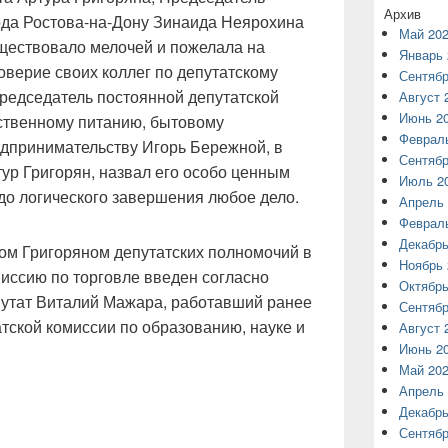
Архив
ода Ростова-на-Дону Зинаида Неярохина
Май 20
существовало мелочей и пожелала на
Январь 
верие своих коллег по депутатскому
Сентябр
председатель постоянной депутатской
Август 
Июнь 2
ственному питанию, бытовому
Феврал
дпринимательству Игорь Бережной, в
Сентябр
тур Григорян, назвал его особо ценным
Июль 2
до логического завершения любое дело.
Апрель 
Феврал
Декабрь
ом Григоряном депутатских полномочий в
Ноябрь 
иссию по торговле введен согласно
Октябрь
утат Виталий Мажара, работавший ранее
Сентябр
атской комиссии по образованию, науке и
Август 
Июнь 2
Май 20
Апрель 
Декабрь
Сентябр