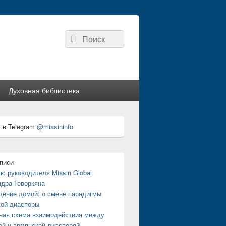
Найти:
Поиск
Духовная библиотека
 в Telegram
@miasininfo
писи
ю руководителя Miasin Global
дра Геворкяна
ение домой: о смене парадигмы
кой диаспоры
ная схема взаимодействия между
й и армянской диаспорой