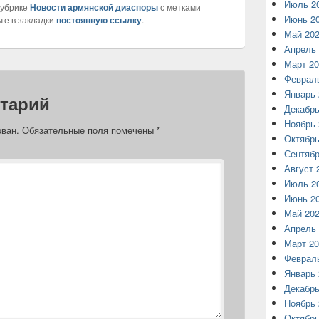
Июль 2
рубрике
Новости армянской диаспоры
с метками
Июнь 2
ьте в закладки
постоянную ссылку
.
Май 20
Апрель 
Март 20
Феврал
Январь 
тарий
Декабрь
Ноябрь 
ован.
Обязательные поля помечены
*
Октябрь
Сентябр
Август 
Июль 2
Июнь 2
Май 20
Апрель 
Март 20
Феврал
Январь 
Декабрь
Ноябрь 
Октябрь